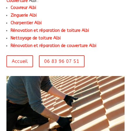
Couverture
Albi
:
Couvreur Albi
Zinguerie Albi
Charpentier Albi
Rénovation et réparation de toiture Albi
Nettoyage de toiture Albi
Rénovation et réparation de couverture Albi
Accueil
06 83 96 07 51